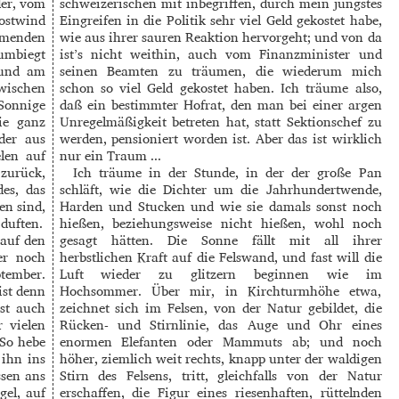
der, vom
schweizerischen mit inbegriffen, durch mein jüngstes
ostwind
Eingreifen in die Politik sehr viel Geld gekostet habe,
mmenden
wie aus ihrer sauren Reaktion hervorgeht; und von da
umbiegt
ist’s nicht weithin, auch vom Finanzminister und
 und am
seinen Beamten zu träumen, die wiederum mich
zwischen
schon so viel Geld gekostet haben. Ich träume also,
Sonnige
daß ein bestimmter Hofrat, den man bei einer argen
ie ganz
Unregelmäßigkeit betreten hat, statt Sektionschef zu
 der aus
werden, pensioniert worden ist. Aber das ist wirklich
elen auf
nur ein Traum ...
 zurück,
Ich träume in der Stunde, in der der große Pan
des, das
schläft, wie die Dichter um die Jahrhundertwende,
en sind,
Harden und Stucken und wie sie damals sonst noch
 duften.
hießen, beziehungsweise nicht hießen, wohl noch
 auf den
gesagt hätten. Die Sonne fällt mit all ihrer
er noch
herbstlichen Kraft auf die Felswand, und fast will die
tember.
Luft wieder zu glitzern beginnen wie im
ist denn
Hochsommer. Über mir, in Kirchturmhöhe etwa,
ist auch
zeichnet sich im Felsen, von der Natur gebildet, die
 vielen
Rücken- und Stirnlinie, das Auge und Ohr eines
 So hebe
enormen Elefanten oder Mammuts ab; und noch
 ihn ins
höher, ziemlich weit rechts, knapp unter der waldigen
sen ans
Stirn des Felsens, tritt, gleichfalls von der Natur
gel, auf
erschaffen, die Figur eines riesenhaften, rüttelnden