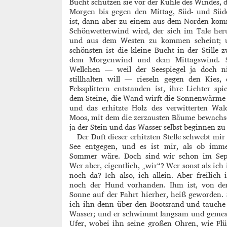
Bucht schützen sie vor der Kühle des Windes, 
Morgen bis gegen den Mittag, Süd- und Süd
ist, dann aber zu einem aus dem Norden ko
Schönwetterwind wird, der sich im Tale her
und aus dem Westen zu kommen scheint;
schönsten ist die kleine Bucht in der Stille 
dem Morgenwind und dem Mittagswind. 
Wellchen — weil der Seespiegel ja doch n
stillhalten will — rieseln gegen den Kies,
Felssplittern entstanden ist, ihre Lichter spi
dem Steine, die Wand wirft die Sonnenwärme
und das erhitzte Holz des verwitterten Wal
Moos, mit dem die zerzausten Bäume bewachs
ja der Stein und das Wasser selbst beginnen zu
Der Duft dieser erhitzten Stelle schwebt mir
See entgegen, und es ist mir, als ob imm
Sommer wäre. Doch sind wir schon im Sep
Wer aber, eigentlich, „wir“? Wer sonst als ich 
noch da? Ich also, ich allein. Aber freilich 
noch der Hund vorhanden. Ihm ist, von der
Sonne auf der Fahrt hierher, heiß geworden.
ich ihn denn über den Bootsrand und tauche
Wasser; und er schwimmt langsam und gemes
Ufer, wobei ihn seine großen Ohren, wie Flü