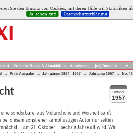
eren Sie den Einsatz von Cookies, mit deren Hilfe wir Statistiken ü
Ja, schon gut!
Datenschutzerklärung
XI
bedarf
Kritische Revue & Aktualitäten
AutorInnen
M
→
Print-Ausgabe
→
Jahrgänge 1954 - 1967
→
Jahrgang 1957
→
No. 46
cht
Oktober
1957
eine sonderbare, aus Melancholie und Weisheit sanft
bei diesem sonst eher kampflustigen Autor nur selten
emnächst — am 21. Oktober — sechzig Jahre alt wird. Wir