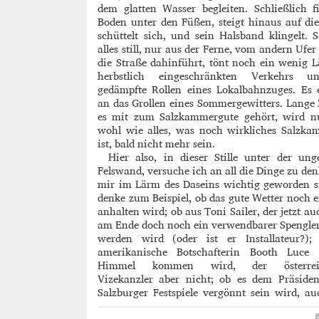
dem glatten Wasser begleiten. Schließlich f
Boden unter den Füßen, steigt hinaus auf die
schüttelt sich, und sein Halsband klingelt. S
alles still, nur aus der Ferne, vom andern Ufer
die Straße dahinführt, tönt noch ein wenig 
herbstlich eingeschränkten Verkehrs 
gedämpfte Rollen eines Lokalbahnzuges. Es 
an das Grollen eines Sommergewitters. Lange 
es mit zum Salzkammergute gehört, wird n
wohl wie alles, was noch wirkliches Salzka
ist, bald nicht mehr sein.
Hier also, in dieser Stille unter der un
Felswand, versuche ich an all die Dinge zu den
mir im Lärm des Daseins wichtig geworden s
denke zum Beispiel, ob das gute Wetter noch e
anhalten wird; ob aus Toni Sailer, der jetzt auc
am Ende doch noch ein verwendbarer Spengle
werden wird (oder ist er Installateur?);
amerikanische Botschafterin Booth Luce
Himmel kommen wird, der österreic
Vizekanzler aber nicht; ob es dem Präsiden
Salzburger Festspiele vergönnt sein wird, au