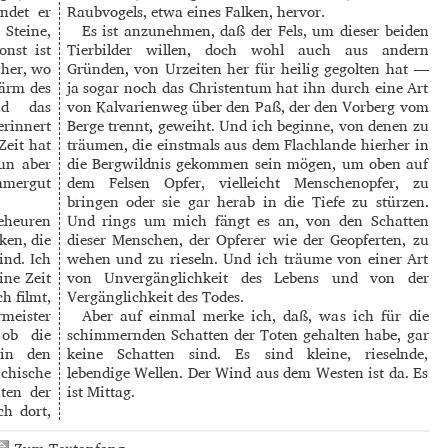
indet er
Raubvogels, etwa eines Falken, hervor.
 Steine,
Es ist anzunehmen, daß der Fels, um dieser beiden
onst ist
Tierbilder willen, doch wohl auch aus andern
 her, wo
Gründen, von Urzeiten her für heilig gegolten hat —
Lärm des
ja sogar noch das Christentum hat ihn durch eine Art
und das
von Kalvarienweg über den Paß, der den Vorberg vom
erinnert
Berge trennt, geweiht. Und ich beginne, von denen zu
Zeit hat
träumen, die einstmals aus dem Flachlande hierher in
un aber
die Bergwildnis gekommen sein mögen, um oben auf
mmergut
dem Felsen Opfer, vielleicht Menschenopfer, zu
bringen oder sie gar herab in die Tiefe zu stürzen.
geheuren
Und rings um mich fängt es an, von den Schatten
ken, die
dieser Menschen, der Opferer wie der Geopferten, zu
ind. Ich
wehen und zu rieseln. Und ich träume von einer Art
ine Zeit
von Unvergänglichkeit des Lebens und von der
h filmt,
Vergänglichkeit des Todes.
rmeister
Aber auf einmal merke ich, daß, was ich für die
 ob die
schimmernden Schatten der Toten gehalten habe, gar
 in den
keine Schatten sind. Es sind kleine, rieselnde,
hische
lebendige Wellen. Der Wind aus dem Westen ist da. Es
ten der
ist Mittag.
ch dort,