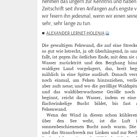
nehmen das ungern zur Kenntnis und haben n
Zeitschrift seit ihren Anfängen aufs engste
wir feiern ihn jedesmal, wenn wir einen sei
sehr, sehr lange zu tun.
■
ALEXANDER LERNET-HOLENIA
Die gewaltigen Felswand, die auf eine Strec
so gut wie lotrecht, ja oft überhängend, in un
fallt, ist gegen ihr östliches Ende, mit dem sie
Wasser zurücktritt und den Berghang hinan
waldiges Land vorgelagert, das, breit beg
mählich in eine Spitze ausläuft. Danach ver
noch einmal, am Felsen hinzuziehen, verlie
aber aufs neue; und wo die geröllige Waldspit
und das waldüberwachsene Gerölle noch
beginnt, reicht das Wasser, indem es eine 
flachwinkelige Bucht bildet, bis fast
Felsenwand.
Wenn der Wind in diesen schon kühlere
über den See weht, ist die Luft 
sonnenbeschienenen Bucht noch warm. Di
und das Strauchwerk zur Linken und zur Rec