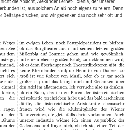
icht die Absicht, Alexander Lernet-Holenia, der unserer
 verbunden ist, aus solchem Anlaß noch eigens zu feiern. Denn
ner Beiträge drucken, und wir gedenken das noch sehr oft und
ke Weges
im ewigen Leben, noch Festspielpräsident zu bleiben;
sern See
ob das Burgtheater auch mit seinem letzten großen
 aus dem
Mißerfolg auf Tournee gehen und, wie gewöhnlich,
steigt,
mit einem ebenso großen Erfolg zurückkommen wird;
innend,
ob es denn überhaupt noch Theaterdirektoren gibt, die
sucht es
keine Rheinländer sind; ob Heimito von Doderer so
rt sich
groß ist wie Robert von Musil, oder ob er gar noch
ze endet
größer ist; und das bringt mich auf Gedanken über
 einmal
den Adel im allgemeinen. Ich versuche also zu denken,
kleine,
ob ein Buch, das ich zu Ehren der österreichischen
 an die
Aristokratie geschrieben habe und das bald erscheinen
dürfte, die österreichische Aristokratie ebensosehr
n Tagen
freuen wird wie die Klubmitglieder des Wiener
in der
Rennvereines, die gleichfalls darin vorkommen. Auch
e Bäume
unserer Industrie widme ich einen Augenblick des
hten der
Gedenkens und frage mich, ob ich sie, einen Teil der