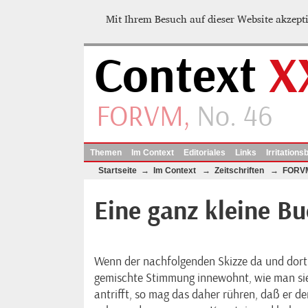
Mit Ihrem Besuch auf dieser Website akzepti
Context
X
FORVM,
No. 46
Themen
Im Context
Editoriales
Links
Irritations
Startseite
→
Im Context
→
Zeitschriften
→
FORV
Eine ganz kleine Bu
Wenn der nachfolgenden Skizze da und dort 
gemischte Stimmung innewohnt, wie man sie 
antrifft, so mag das daher rühren, daß er d